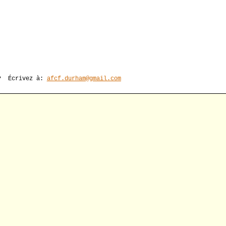
e? Écrivez à:
afcf.durham@gmail.com