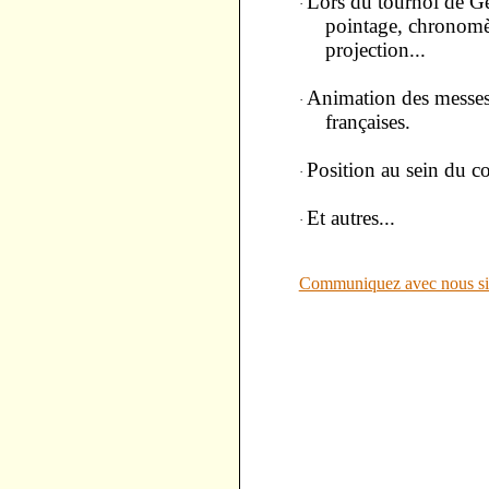
Lors du tournoi de G
·
pointage, chronomètr
projection...
Animation des messes
·
françaises.
Position au sein du co
·
Et autres...
·
Communiquez avec nous si 