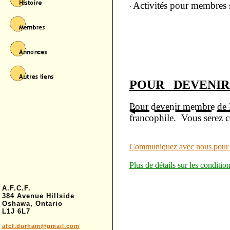
Activités pour membres 
·
POUR DEVENI
Pour devenir membre de 
francophile. Vous serez c
Communiquez avec nous pour a
Plus de détails sur les condit
A
.
F
.
C
.
F
.
384 Avenue Hillside
Oshawa, Ontario
L1J 6L7
a
fcf.durham@gmail.com