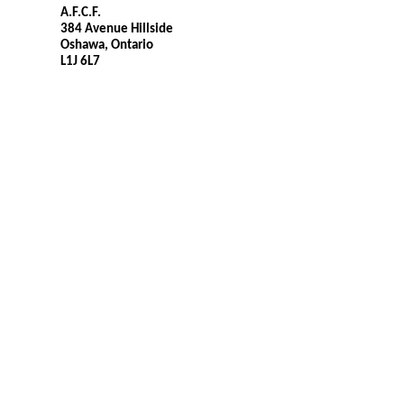
A.F.C.F.
384 Avenue Hillside
Oshawa, Ontario
L1J 6L7