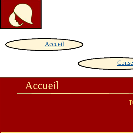
Accueil
Conse
Acc
ue
il
T